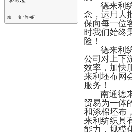
享5大权益。
德来利纺织
念，运用大
姓 名：
许向阳
保向每一位
时我们始终
险！
德来利纺织
公司对上下
效率，加快
来利坯布网
服务！
南通德来利
贸易为一体
和涤棉坯布
来利纺织具
能力，规模