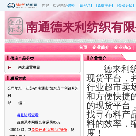
您好，欢迎来到
锦桥
[请登录]
[免费注册]
[会员升级]
南通德来利纺织有限
首页
企业简介
企业动态
|
|
|
供应产品分类
企业简介
德来利纺织
尚未设置栏目
现货平台，
联系方式
行业超市卖
公司地址：
江苏省 南通市 如东县丰利镇月河
和方便快捷
村
的现货平台
邮 编：
找寻布料产
请登陆后查看
料的效率，
请联系本网撮合交易员0532-
68611313，或
免费开通“采购商”身份
，畅
度！