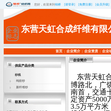
您好，欢迎来到
锦桥
[请登录]
[免费注册]
[会员升级]
东营天虹合成纤维有限
首页
企业简介
企业资质
企业
|
|
|
企业简介
供应产品分类
纱线
东营天虹合
纯纺纱
博路北，广
新纤维纱
南首，交通
定资产500
联系方式
3.5万平方