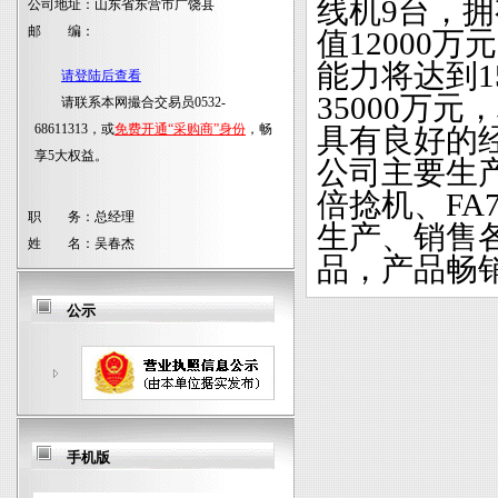
线机9台，拥
公司地址：
山东省东营市广饶县
邮 编：
值12000
能力将达到1
请登陆后查看
35000万元
请联系本网撮合交易员0532-
68611313，或
免费开通“采购商”身份
，畅
具有良好的
享5大权益。
公司主要生
倍捻机、FA
职 务：
总经理
生产、销售各
姓 名：
吴春杰
品，产品畅销
公示
手机版