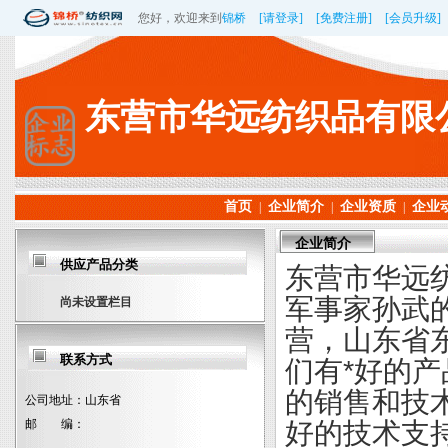
您好，欢迎来到
锦桥
[请登录]
[免费注册]
[会员升级]
东营市华远纺织品有限
首页
企业简介
企业资质
企业
|
|
|
企业简介
供应产品分类
东营市华远
军事家孙武
尚未设置栏目
营，山东省
联系方式
们有*好的
的销售和技
公司地址：
山东省
邮 编：
好的技术支