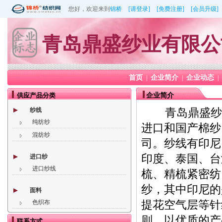
您好，欢迎来到
锦桥
[请登录]
[免费注册]
[会员升级]
青岛鼎盛纱业有限公
首页
企业简介
企业动态
|
|
|
供应产品分类
企业简介
青岛鼎盛纱
纱线
纯纺纱
进口和国产棉纱
混纺纱
司。纱线有印尼
印度、泰国、台
进口纱
进口纱线
梳、精梳紧密纺
纱，其中印尼的
面料
提花空气层等针
色织布
则，以优质的产
联系方式