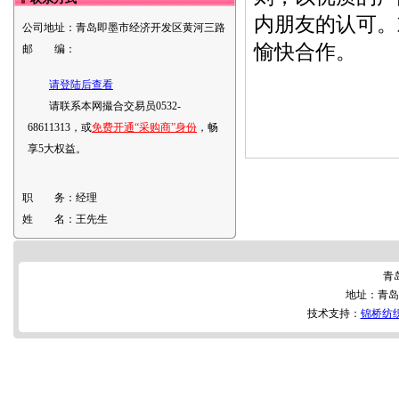
内朋友的认可。
公司地址：
青岛即墨市经济开发区黄河三路
愉快合作。
邮 编：
请登陆后查看
请联系本网撮合交易员0532-
68611313，或
免费开通“采购商”身份
，畅
享5大权益。
职 务：
经理
姓 名：
王先生
青
地址：青岛
技术支持：
锦桥纺