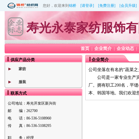
您好，欢迎来到
锦桥
[请登录]
[免费注册]
[会员升级]
寿光永泰家纺服饰有
首页
企业简介
企业动态
|
|
|
供应产品分类
企业简介
家纺
公司坐落在有名的“蔬菜之
公司是一家专业生产宾馆
服装
厂。拥有职工200名，平缝
本、韩国等地。我们欢迎
联系方式
公司地址：
寿光开发区新兴街
邮 编：
262700
电 话：
86-536-5108960
传 真：
86-536-5108295
职 务：
经理