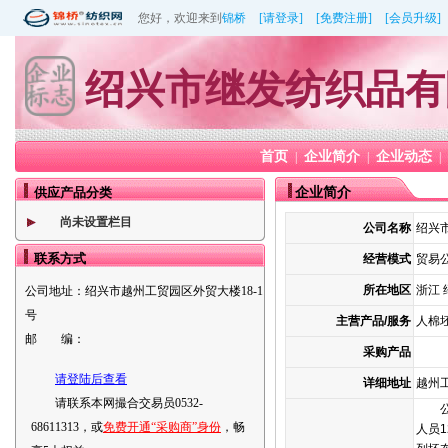
您好，欢迎来到
锦桥
[请登录]
[免费注册]
[会员升级]
绍兴市继发纺织品有
首页
企业简介
企业动态
|
|
|
供应产品分类
企业简介
尚未设置栏目
公司名称
绍兴
联系方式
经营模式
贸易公
所在地区
浙江 
公司地址：
绍兴市越州工贸园区外贸大楼18-1
号
主营产品/服务
人棉坯
邮 编：
采购产品
请登陆后查看
详细地址
越州工
请联系本网撮合交易员0532-
68611313，或
免费开通“采购商”身份
，畅
人员