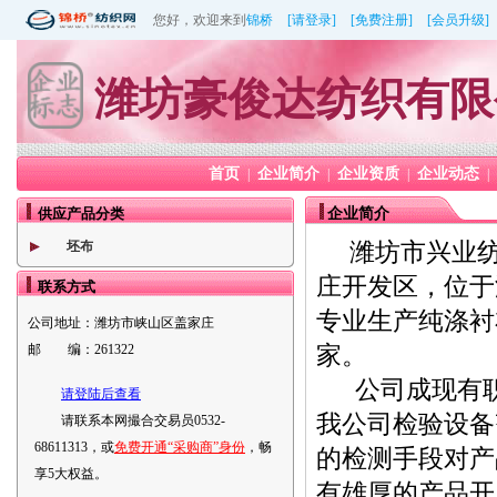
您好，欢迎来到
锦桥
[请登录]
[免费注册]
[会员升级]
潍坊豪俊达纺织有限
首页
企业简介
企业资质
企业动态
|
|
|
|
供应产品分类
企业简介
潍坊市兴业纺
坯布
庄开发区，位于
联系方式
专业生产纯涤衬
公司地址：
潍坊市峡山区盖家庄
家。
邮 编：
261322
公司成现有职工
请登陆后查看
我公司检验设备
请联系本网撮合交易员0532-
68611313，或
免费开通“采购商”身份
，畅
的检测手段对产
享5大权益。
有雄厚的产品开