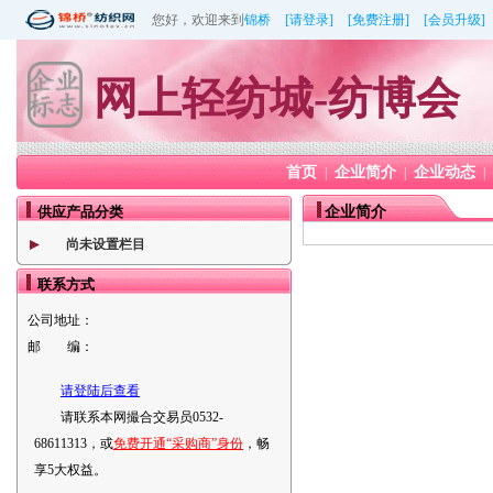
您好，欢迎来到
锦桥
[请登录]
[免费注册]
[会员升级]
网上轻纺城-纺博会
首页
企业简介
企业动态
|
|
|
供应产品分类
企业简介
尚未设置栏目
联系方式
公司地址：
邮 编：
请登陆后查看
请联系本网撮合交易员0532-
68611313，或
免费开通“采购商”身份
，畅
享5大权益。