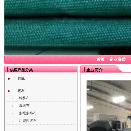
首页
企业资质
|
|
供应产品分类
企业简介
纱线
坯布
纯纺布
混纺布
多经多纬布
功能性坯布