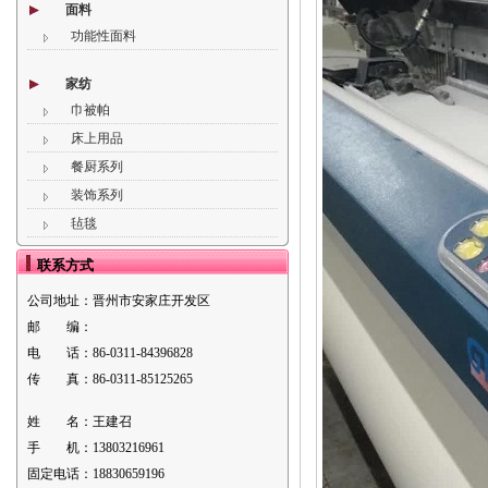
面料
功能性面料
家纺
巾被帕
床上用品
餐厨系列
装饰系列
毡毯
联系方式
公司地址：
晋州市安家庄开发区
邮 编：
电 话：
86-0311-84396828
传 真：
86-0311-85125265
姓 名：
王建召
手 机：
13803216961
固定电话：
18830659196