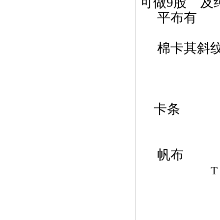
可做9股 及
平布有 C 32
C16*1
棉卡其斜纹 C
C 21x
C 21x2
C21*2
卡条 CVC
CVC30
帆
T 5/3*
OEC 10
T/C 
T/C 16