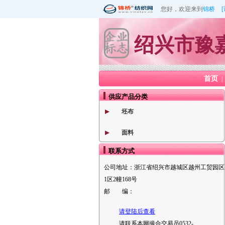
您好，欢迎来到
锦桥
绍兴市豫
首页
|
供应产品分类
坯布
面料
联系方式
公司地址：
浙江省绍兴市越城区越州工贸园区
1区2幢168号
邮 编：
请登陆后查看
请联系本网撮合交易员0532-