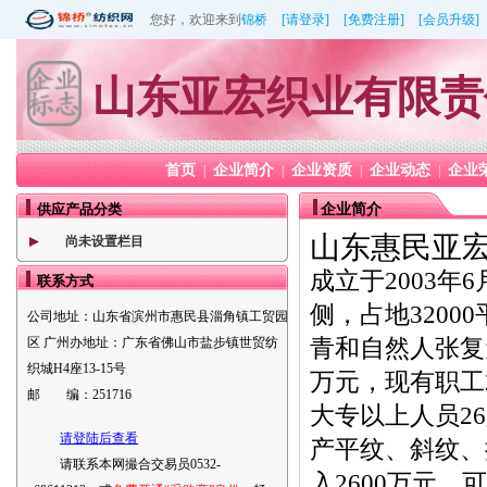
您好，欢迎来到
锦桥
[请登录]
[免费注册]
[会员升级]
山东亚宏织业有限责
首页
企业简介
企业资质
企业动态
企业
|
|
|
|
供应产品分类
企业简介
山东惠民亚
尚未设置栏目
成立于2003
联系方式
侧，占地3200
公司地址：
山东省滨州市惠民县淄角镇工贸园
青和自然人张复
区 广州办地址：广东省佛山市盐步镇世贸纺
织城H4座13-15号
万元，现有职工
邮 编：
251716
大专以上人员2
请登陆后查看
产平纹、斜纹、
请联系本网撮合交易员0532-
入2600万元，