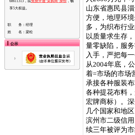
68611313，或
免费开通“采购商”身份
，畅
山东省惠民县淄
享5大权益。
方便，地理环境
职 务：
经理
多，为织布行业
姓 名：
梁松
以质量求生存，
公示
量零缺陷，服务
入手，严把每一
从2004年底
着=市场的市场营
承接各种服装布
各种提花布料，
宏牌商标）。深
几个国家和地区
滨州市二级信用
续三年被评为市