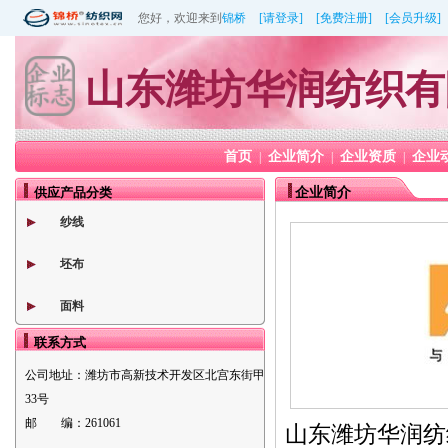
您好，欢迎来到
锦桥
[请登录]
[免费注册]
[会员升级]
山东潍坊华润纺织有
首页
企业简介
企业资质
企业
|
|
|
供应产品分类
企业简介
纱线
坯布
面料
联系方式
公司地址：
潍坊市高新技术开发区北宫东街甲
33号
邮 编：
261061
山东潍坊华润纺