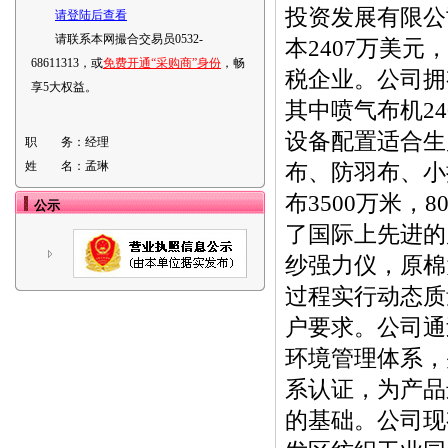
投资发展有限公
请登陆后查看
请联系本网撮合交易员0532-
本2407万美元
68611313，或
免费开通“采购商”身份
，畅
税企业。公司拥有
享5大权益。
其中喷气布机2
设备配置适合生
职 务：
经理
姓 名：
孟琳
布、防羽布、小
布3500万米
公示
了国际上先进的
纱强力仪，原棉
过程实行动态质
户要求。公司通过了I
环境管理体系，并
系认证，为产品
的基础。公司现