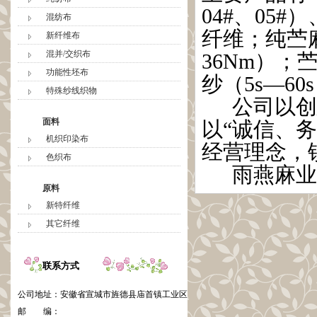
04#、05
混纺布
纤维；纯苎麻
新纤维布
混并/交织布
36Nm）；
功能性坯布
纱（5s—6
特殊纱线织物
公司以创
面料
以“诚信、
机织印染布
经营理念，
色织布
雨燕麻业
原料
新特纤维
其它纤维
联系方式
公司地址：
安徽省宣城市旌德县庙首镇工业区
邮 编：