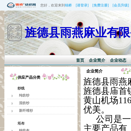
您好，欢迎来到
锦桥
[请登录]
[免费注册]
[会员升级]
旌德县雨燕麻业有限
首页
企业简介
企业动态
|
|
|
企业简介
供应产品分类
旌德县雨燕
旌德县庙首镇
纱线
纯纺纱
黄山机场11
混纺纱
优美。
新纤维纱
公司是一
坯布
主要产品有：
纯纺布