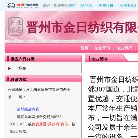
您好，欢迎来到
锦桥
[请登录]
[免费注册]
[会员升级]
晋州市金日纺织有限
首页
企业简介
企业动态
|
|
|
供应产品分类
企业简介
坯布
晋州市金日纺织
联系方式
邻307国道，
公司地址：
河北省石家庄市晋州市西关
置优越，交通便
邮 编：
本厂常年生产销
请登陆后查看
布，一切旨在满
请联系本网撮合交易员0532-
68611313，或
免费开通“采购商”身份
，畅
公司发展十余年
享5大权益。
一流的设备、一