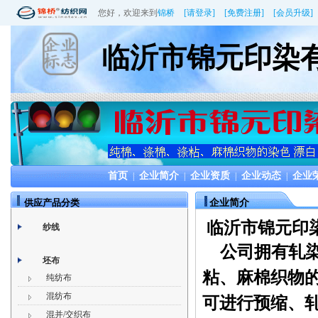
您好，欢迎来到
锦桥
[请登录]
[免费注册]
[会员升级]
临沂市锦元印染
首页
企业简介
企业资质
企业动态
企业
|
|
|
|
供应产品分类
企业简介
临沂市锦元印
纱线
公司拥有轧
坯布
粘、麻棉织物
纯纺布
混纺布
可进行预缩、
混并/交织布