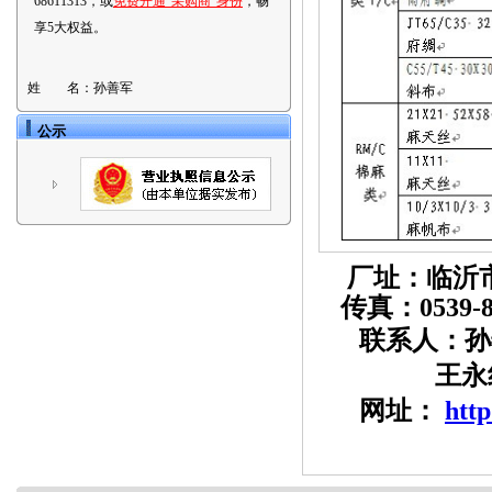
68611313，或
免费开通“采购商”身份
，畅
享5大权益。
姓 名：
孙善军
公示
厂址：临沂
传真：
0539-
联系人：孙
王永
网址：
http