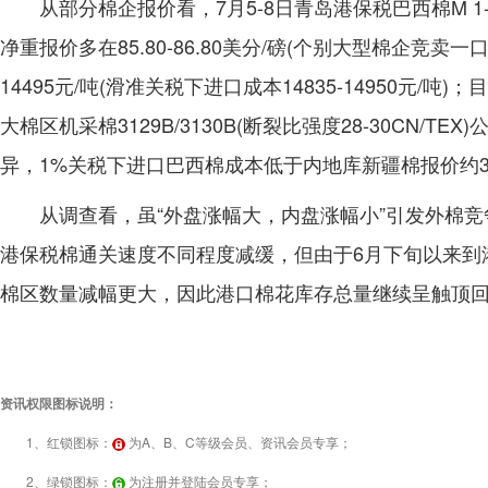
从部分棉企报价看，7月5-8日青岛港保税巴西棉M 1-5/32
净重报价多在85.80-86.80美分/磅(个别大型棉企竞卖一口
14495元/吨(滑准关税下进口成本14835-14950元/
大棉区机采棉3129B/3130B(断裂比强度28-30CN/TE
异，1%关税下进口巴西棉成本低于内地库新疆棉报价约3500-
从调查看，虽“外盘涨幅大，内盘涨幅小”引发外棉
港保税棉通关速度不同程度减缓，但由于6月下旬以来到
棉区数量减幅更大，因此港口棉花库存总量继续呈触顶回
资讯权限图标说明：
1、红锁图标：
为A、B、C等级会员、资讯会员专享；
2、绿锁图标：
为注册并登陆会员专享；