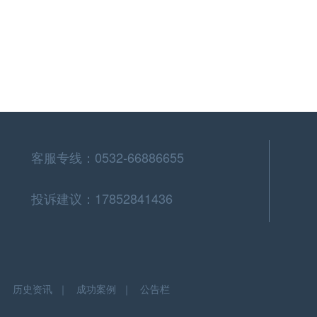
客服专线：0532-66886655
投诉建议：17852841436
｜
历史资讯
｜
成功案例
｜
公告栏