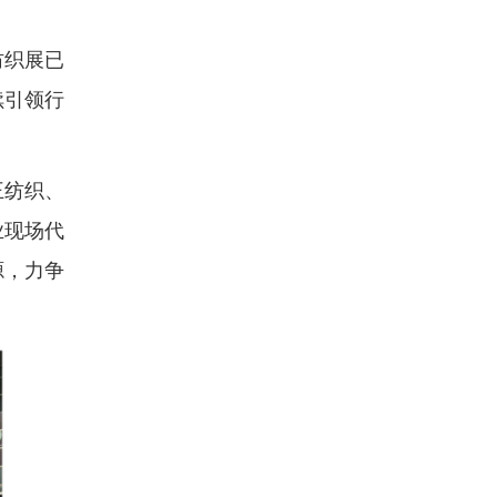
纺织展已
续引领行
王纺织、
业现场代
源，力争