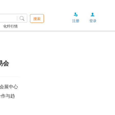
搜索
注册
登录
化纤行情
易会
际会展中心
合作与趋