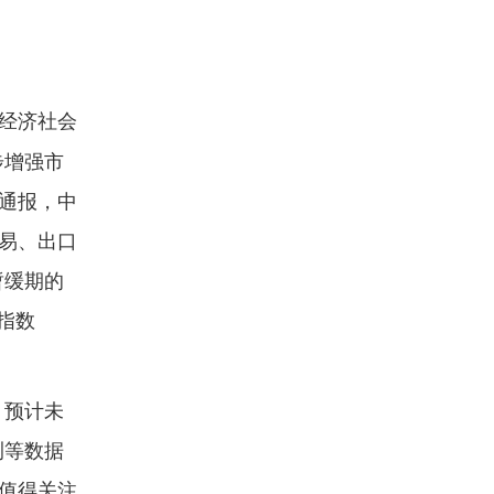
国经济社会
步增强市
谈通报，中
易、出口
暂缓期的
指数
。预计未
测等数据
值得关注