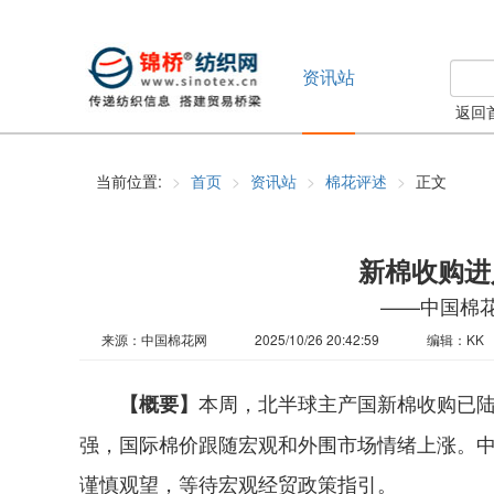
资讯站
返回
当前位置:
首页
资讯站
棉花评述
正文
新棉收购进
——中国棉花市
来源：中国棉花网
2025/10/26 20:42:59
编辑：KK
本周，北半球主产国新棉收购已
【概要】
强，国际棉价跟随宏观和外围市场情绪上涨。
谨慎观望，等待宏观经贸政策指引。