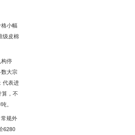
价格小幅
准级皮棉
机构停
多数大宗
%；代表进
计算，不
/吨。
；常规外
6280