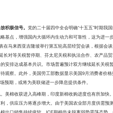
党的二十届四中全会明确“十五五”时期我
释放积极信号。
战略基点，增强国内大循环内生动力和可靠性，这为进一
易代表在马来西亚吉隆坡举行第五轮高层经贸会谈，根据会
、延长对等关税暂停期、芬太尼关税和执法合作、农产品贸
切的安排达成基本共识。市场普遍预计双方继续延长关税
待观察。此外，美国劳工部数据显示美国9月消费者价格
低于市场预期，或将为美联储进一步降息提供条件。
现。美棉收获进入高峰期，印度新棉收购进度也有所加快
有利，供应压力将逐步增大。由于美国农业部月度供需预
棉出口销售持续疲软，ICE期棉尚未脱离弱势震荡态势。