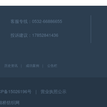
客服专线：0532-66886655
投诉建议：17852841436
｜
历史资讯
｜
成功案例
｜
公告栏
CP备15026196号 ｜
营业执照公示
权所有·锦桥纺织网