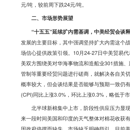
元/吨，较前周下跌24元/吨。
二、市场形势展望
“十五五”延续扩内需基调，中美经贸会谈
发展的主要目标，其中强调坚持扩大内需这个
场信心提供政策引领。10月24-27日中美贸
美双方围绕美对华海事物流和造船业301措施
管制等重要经贸问题进行磋商，就解决各自关
概率较大，但会谈结果是否能够与预期一致仍有
(CPI)同比上涨3.0%，环比上涨0.3%，略
北半球新棉集中上市，阶段性供应压力显
来一段时间美国和印度的天气整体对棉花收获
因政府停摆而缺失，市场缺乏明确指引。目前美