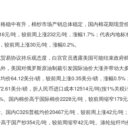
价格稳中有升，棉纱市场产销总体稳定，国内棉花期现货
6元/吨，较前周上涨232元/吨，涨幅1.7%；代表内地标
，较前周上涨30元/吨，涨幅0.2%。
成贸易协议持乐观态度，白宫官员透露美国可能结束政府
此外，美国对俄罗斯原油制裁引发国际油价大涨并带动大
4.12美分/磅，较前周上涨0.35美分/磅，涨幅0.5
.61美分/磅，折人民币进口成本12514元/吨(按1%关税
7%。国内棉价高于国际棉价2228元/吨，较前周缩窄179元
内C32S普梳均价20467元/吨，较前周上涨42元/吨
高于国产纱354元/吨，较前周缩窄42元/吨。涤纶短纤均价