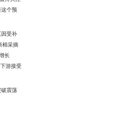
若这个预
区因受补
新棉采摘
增长
但下游接受
突破震荡