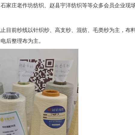
、石家庄老作坊纺织、赵县宇洋纺织等等众多会员企业现
截止目前纱线以针织纱、高支纱、混纺、毛类纱为主，布
静电后整理布为主。