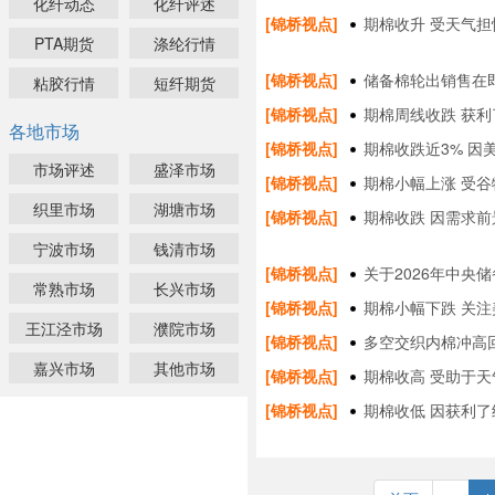
化纤动态
化纤评述
[锦桥视点]
期棉收升 受天气
PTA期货
涤纶行情
[锦桥视点]
储备棉轮出销售在
粘胶行情
短纤期货
[锦桥视点]
期棉周线收跌 获
各地市场
[锦桥视点]
期棉收跌近3% 因
市场评述
盛泽市场
[锦桥视点]
期棉小幅上涨 受
织里市场
湖塘市场
[锦桥视点]
期棉收跌 因需求前
宁波市场
钱清市场
[锦桥视点]
关于2026年中央
常熟市场
长兴市场
[锦桥视点]
期棉小幅下跌 关
王江泾市场
濮院市场
[锦桥视点]
多空交织内棉冲高
嘉兴市场
其他市场
[锦桥视点]
期棉收高 受助于天
[锦桥视点]
期棉收低 因获利了