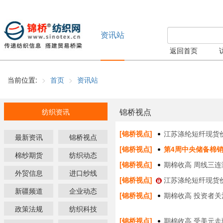
资讯站
返回首页
当前位置:
首页
资讯站
锦桥视点
纺织资讯
[锦桥视点]
江苏涤纶短纤现货
最新资讯
锦桥视点
[锦桥视点]
第4周中央储备棉销售
棉纱期货
纺织动态
[锦桥视点]
期棉收高 周线三连
外贸信息
进口纱线
[锦桥视点]
江苏涤纶短纤现货
新疆频道
企业动态
[锦桥视点]
期棉收高 投资者关
政策法规
纺织科技
[锦桥视点]
期棉收高 受美元