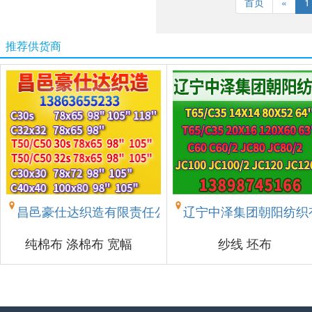
首页
«
1
推荐供货商
昌邑豪仕达织造有限责任公司
辽宁中泽集团朝阳纺织
纯棉布 涤棉布 宽幅
纱线 坯布