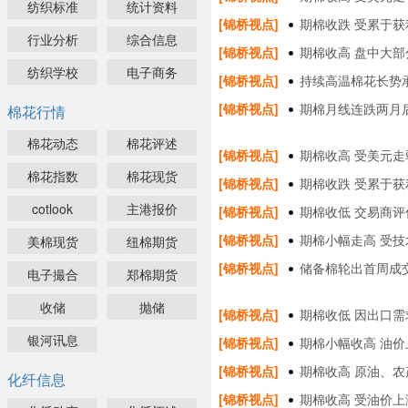
纺织标准
统计资料
[锦桥视点]
期棉收跌 受累于
行业分析
综合信息
[锦桥视点]
期棉收高 盘中大部
纺织学校
电子商务
[锦桥视点]
持续高温棉花长势
[锦桥视点]
期棉月线连跌两月
棉花行情
棉花动态
棉花评述
[锦桥视点]
期棉收高 受美元
棉花指数
棉花现货
[锦桥视点]
期棉收跌 受累于获
cotlook
主港报价
[锦桥视点]
期棉收低 交易商
[锦桥视点]
期棉小幅走高 受
美棉现货
纽棉期货
[锦桥视点]
储备棉轮出首周成
电子撮合
郑棉期货
收储
抛储
[锦桥视点]
期棉收低 因出口
银河讯息
[锦桥视点]
期棉小幅收高 油
[锦桥视点]
期棉收高 原油、
化纤信息
[锦桥视点]
期棉收高 受油价上