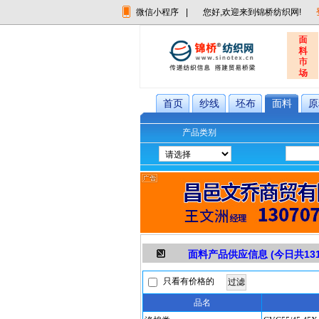
微信小程序
|
您好,欢迎来到锦桥纺织网!
首页
纱线
坯布
面料
原
产品类别
面料产品供应信息 (今日共
13
只看有价格的
品名