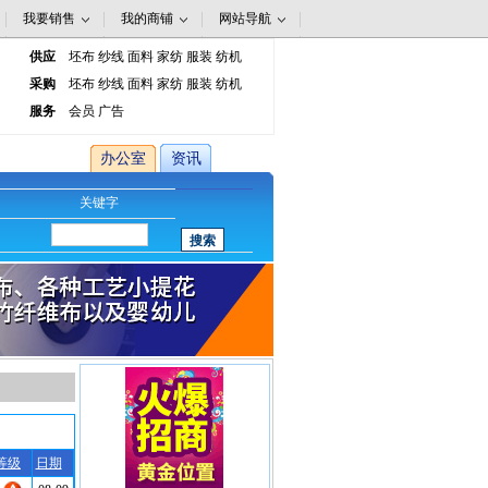
我要销售
我的商铺
网站导航
供应
坯布
纱线
面料
家纺
服装
纺机
采购
坯布
纱线
面料
家纺
服装
纺机
服务
会员
广告
办公室
资讯
关键字
等级
日期