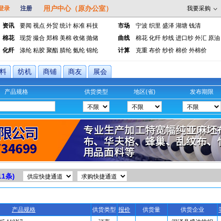
用户中心（原办公室）
登录
注册
我要采购
资讯
要闻
视点
外贸
统计
标准
科技
市场
宁波
织里
盛泽
湖塘
钱清
棉花
现货
撮合
郑棉
美棉
收储
抛储
曲线
棉花
化纤
纱线
进口纱
外汇
原油
化纤
涤纶
粘胶
聚酯
腈纶
氨纶
锦纶
计算
克重
布价
纱价
棉价
外棉价
料
纺机
商铺
商友
展会
产品规格
供货类型
地区(省)
发布期限
11
条)
产品规格
供货类型
报价
供货量
供货企业