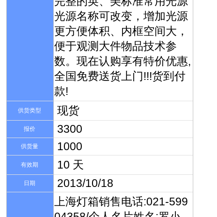
完整的英、美标准常用光源
光源名称可改变，增加光源
更方便体积、内框空间大，
便于观测大件物品技术参
数。现在认购享有特价优惠,
全国免费送货上门!!!货到付
款!
现货
供货类型
3300
报价
1000
供货量
10 天
有效期
2013/10/18
日期
上海灯箱销售电话:021-599
04358/个人名片姓名:罗小