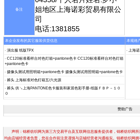
姐地区上海诺彩贸易有限公
备注
司
电话:1381855
本企业发布的其它服装供货信息
本规格
· 演出服 纸版TPX
· 上海
· CC120标准看样台对色灯箱+pantone色卡 CC120标准看样台对色灯箱
+pantone色卡
· 摄像头测试用照明箱+pantone色卡 摄像头测试用照明箱+pantone色卡
· 裤头 上海标准对色灯箱五/六光源
· 裤头 供↘上海PANTONE色卡服装和家居色彩手册-纸版ＦＢＰ－１０
０
赞助广告
声明：锦桥纺织网为第三方交易平台及互联网信息服务提供者，锦桥纺织网所展
均由店铺经营者负责，您在合作前注意谨慎与店铺经营者沟通核实。锦桥纺织网拥