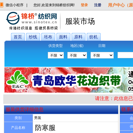
用户中心（原
微信小程序
|
您好,欢迎来到锦桥纺织网!
登录
注册
服装市场
首页
纱线
坯布
面料
原料
纺机
供货类型
地区(省)
日期
请注意：此信息
服装供货详细信息
联系
类别
男装
防寒服
产品名称