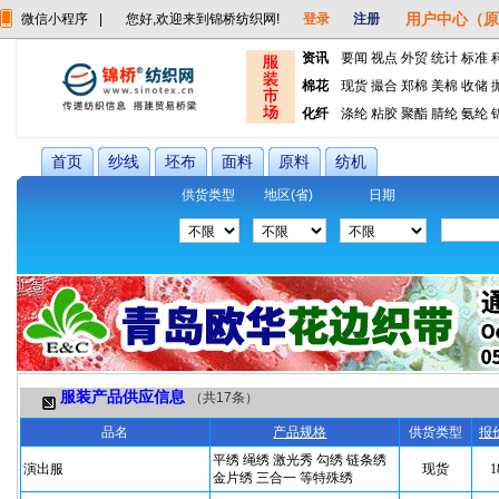
用户中心（原
微信小程序
|
您好,欢迎来到锦桥纺织网!
登录
注册
资讯
要闻
视点
外贸
统计
标准
棉花
现货
撮合
郑棉
美棉
收储
化纤
涤纶
粘胶
聚酯
腈纶
氨纶
首页
纱线
坯布
面料
原料
纺机
供货类型
地区(省)
日期
服装产品供应信息
（共
17
条）
品名
产品规格
供货类型
报
平绣 绳绣 激光秀 勾绣 链条绣
演出服
现货
1
金片绣 三合一 等特殊绣