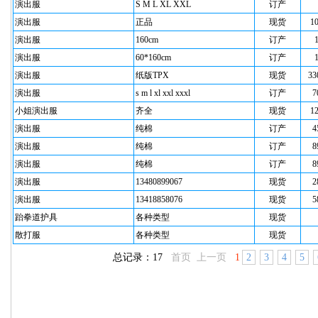
演出服
S M L XL XXL
订产
演出服
正品
现货
1
演出服
160cm
订产
演出服
60*160cm
订产
演出服
纸版TPX
现货
33
演出服
s m l xl xxl xxxl
订产
7
小姐演出服
齐全
现货
1
演出服
纯棉
订产
4
演出服
纯棉
订产
8
演出服
纯棉
订产
8
演出服
13480899067
现货
2
演出服
13418858076
现货
5
跆拳道护具
各种类型
现货
散打服
各种类型
现货
总记录：17
首页 上一页
1
2
3
4
5