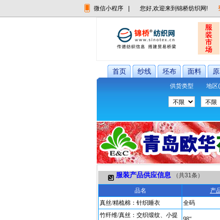
微信小程序
|
您好,欢迎来到锦桥纺织网!
首页
纱线
坯布
面料
原
供货类型
地区(
服装产品供应信息
（共
31
条）
品名
产
真丝/精梳棉：针织睡衣
全码
竹纤维/真丝：交织缎纹、小提
98“