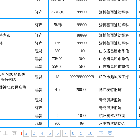
订产
268.0/米
99999
淄博普而迪纺织科
订产
158/米
99999
淄博普而迪纺织科
格内衣
订产
99999
淄博普而迪纺织科
格
订产
136
99999
淄博普而迪纺织科
现货
880
100
山东省昌邑市华信
现货
759.00
300
山东省昌邑市华信
现货
559.00
500
山东省昌邑市华信
光秀 勾绣 链条绣
现货
18
9999999999999
绍兴市越城区王海
 等特殊绣
睡裤批发 网店热
现货
4.5
200000
博易安特服饰
现货
青岛贝斯服饰
订产
青岛贝斯服饰
现货
0
1000
杭州杭丝坊丝绸
现货
900
99
河南省丝绸协会
页 上一页
1
2
3
4
5
6
7
8
9
10
下一页