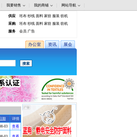
我要销售
我的商铺
网站导航
供应
坯布
纱线
面料
家纺
服装
纺机
采购
坯布
纱线
面料
家纺
服装
纺机
服务
会员
广告
办公室
资讯
展会
日期
详情
08-03
查看
08-03
查看