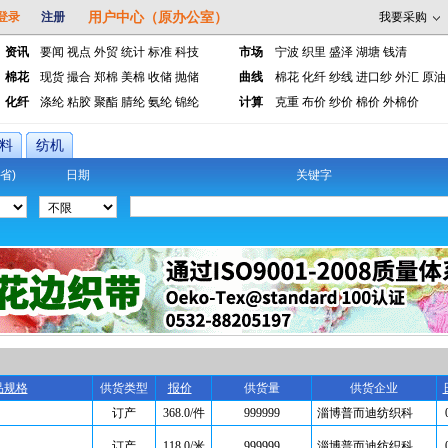
用户中心（原办公室）
登录
注册
我要采购
资讯
要闻
视点
外贸
统计
标准
科技
市场
宁波
织里
盛泽
湖塘
钱清
棉花
现货
撮合
郑棉
美棉
收储
抛储
曲线
棉花
化纤
纱线
进口纱
外汇
原油
化纤
涤纶
粘胶
聚酯
腈纶
氨纶
锦纶
计算
克重
布价
纱价
棉价
外棉价
料
纺机
省)
日期
关键字
品规格
供货类型
报价
供货量
供货企业
订产
368.0/件
999999
淄博普而迪纺织科
订产
118.0/米
999999
淄博普而迪纺织科