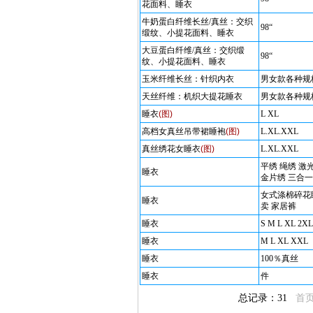
花面料、睡衣
牛奶蛋白纤维长丝/真丝：交织
98“
缎纹、小提花面料、睡衣
大豆蛋白纤维/真丝：交织缎
98“
纹、小提花面料、睡衣
玉米纤维长丝：针织内衣
男女款各种规
天丝纤维：机织大提花睡衣
男女款各种规
睡衣
(图)
L XL
高档女真丝吊带裙睡袍
(图)
L.XL.XXL
真丝绣花女睡衣
(图)
L.XL.XXL
平绣 绳绣 激
睡衣
金片绣 三合一
女式涤棉碎花
睡衣
卖 家居裤
睡衣
S M L XL 2XL
睡衣
M L XL XXL
睡衣
100％真丝
睡衣
件
总记录：31
首