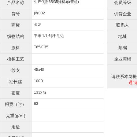
生产优质65/35涤棉布(普梳)
产品名称
会员等级
jlfz002
货号
供货企业
金龙
商标
联系人
平布 1/1 剑杆 毛边
织物结构
地址
T65/C35
原料
邮编
梳棉工艺
企业商铺
45x45
纱支
请联系本网撮合
100D
经长丝
通“
133x72
密度
63
幅宽（吋）
克重(g/㎡)
用途