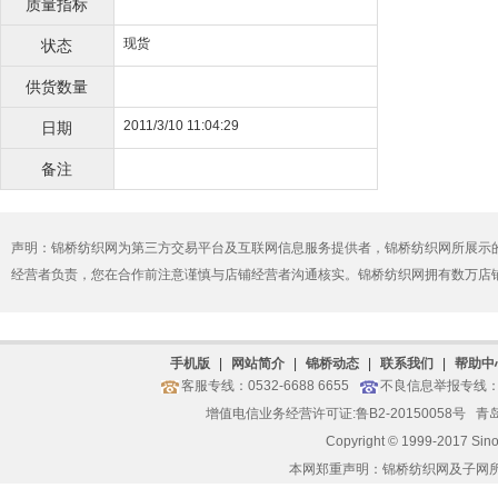
质量指标
现货
状态
供货数量
2011/3/10 11:04:29
日期
备注
声明：锦桥纺织网为第三方交易平台及互联网信息服务提供者，锦桥纺织网所展示
经营者负责，您在合作前注意谨慎与店铺经营者沟通核实。锦桥纺织网拥有数万店
手机版
|
网站简介
|
锦桥动态
|
联系我们
|
帮助中
客服专线：0532-6688 6655
不良信息举报专线：05
增值电信业务经营许可证:鲁B2-20150058号
青岛
Copyright © 1999-2017 Sin
本网郑重声明：锦桥纺织网及子网