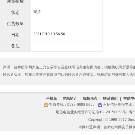
质量指标
现货
状态
供货数量
2011/3/10 10:56:56
日期
备注
声明：锦桥纺织网为第三方交易平台及互联网信息服务提供者，锦桥纺织网所展示
经营者负责，您在合作前注意谨慎与店铺经营者沟通核实。锦桥纺织网拥有数万店
手机版
|
网站简介
|
锦桥动态
|
联系我们
|
帮助中
客服专线：0532-6688 6655
不良信息举报专线：05
增值电信业务经营许可证:鲁B2-20150058号
青岛
Copyright © 1999-2017 Sin
本网郑重声明：锦桥纺织网及子网