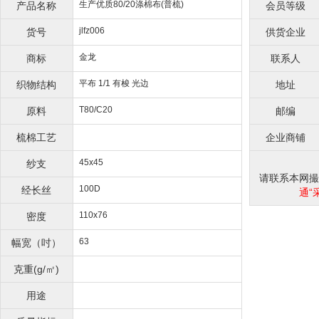
生产优质80/20涤棉布(普梳)
产品名称
会员等级
jlfz006
货号
供货企业
金龙
商标
联系人
平布 1/1 有梭 光边
织物结构
地址
T80/C20
原料
邮编
梳棉工艺
企业商铺
45x45
纱支
请联系本网撮合
100D
经长丝
通“
110x76
密度
63
幅宽（吋）
克重(g/㎡)
用途