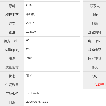
C100
原料
联系人
半精梳
梳棉工艺
地址
20x16
纱支
邮编
128x60
密度
企业商铺
63
幅宽（吋）
电子邮箱
265
克重(g/㎡)
移动电话
万能
用途
固定电话
质量指标
传真
现货
状态
QQ
供货数量
免费开
12.4 元/米
产品报价
2026/8/8 5:41:31
日期