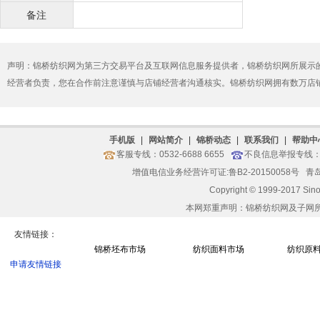
备注
声明：锦桥纺织网为第三方交易平台及互联网信息服务提供者，锦桥纺织网所展示
经营者负责，您在合作前注意谨慎与店铺经营者沟通核实。锦桥纺织网拥有数万店
手机版
|
网站简介
|
锦桥动态
|
联系我们
|
帮助中
客服专线：0532-6688 6655
不良信息举报专线：05
增值电信业务经营许可证:鲁B2-20150058号
青岛
Copyright © 1999-2017 Sin
本网郑重声明：锦桥纺织网及子网
友情链接：
锦桥坯布市场
纺织面料市场
纺织原
申请友情链接