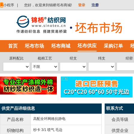
小程序
|
您好，欢迎来到锦桥坯布商城!
登录
注册
坯布供应
首页
坯布市场
坯布商城
采购订单
原料配比
梳棉工艺
经支
纬支
经密
供货产品详细信息
联系方式
高配全环网格抗静电
产品名称
会员等级
纱卡 3/1 喷气 毛边
织物结构
供货企业