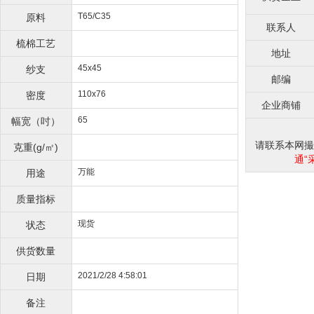
T65/C35
原料
联系人
梳棉工艺
地址
45x45
纱支
邮编
110x76
密度
企业商铺
65
幅宽（吋）
请联系本网撮合
克重(g/㎡)
通“
万能
用途
质量指标
现货
状态
供货数量
2021/2/28 4:58:01
日期
备注