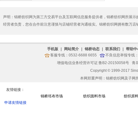
声明：锦桥纺织网为第三方交易平台及互联网信息服务提供者，锦桥纺织网所展示
经营者负责，您在合作前注意谨慎与店铺经营者沟通核实。锦桥纺织网拥有数万店
手机版
|
网站简介
|
锦桥动态
|
联系我们
|
帮助中
客服专线：0532-6688 6655
不良信息举报专线：05
增值电信业务经营许可证:鲁B2-20150058号
青岛
Copyright © 1999-2017 Sin
本网郑重声明：锦桥纺织网及子网
友情链接：
锦桥坯布市场
纺织面料市场
纺织原
申请友情链接