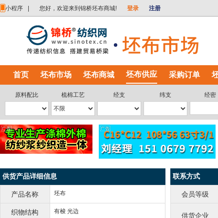
小程序
|
您好，欢迎来到锦桥坯布商城!
登录
注册
坯布供应
首页
坯布市场
坯布商城
采购订单
原料配比
梳棉工艺
经支
纬支
经密
供货产品详细信息
联系方式
坯布
产品名称
会员等级
有梭 光边
织物结构
供货企业