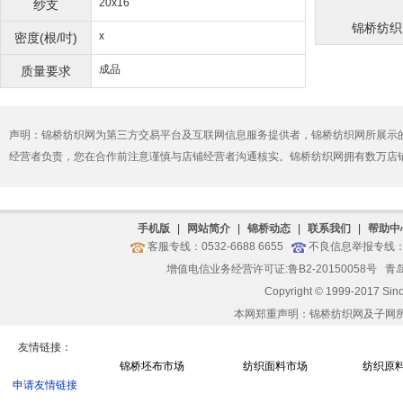
20x16
纱支
锦桥纺织网
x
密度(根/吋)
成品
质量要求
声明：锦桥纺织网为第三方交易平台及互联网信息服务提供者，锦桥纺织网所展示
经营者负责，您在合作前注意谨慎与店铺经营者沟通核实。锦桥纺织网拥有数万店
手机版
|
网站简介
|
锦桥动态
|
联系我们
|
帮助中
客服专线：0532-6688 6655
不良信息举报专线：05
增值电信业务经营许可证:鲁B2-20150058号
青岛
Copyright © 1999-2017 Sin
本网郑重声明：锦桥纺织网及子网
友情链接：
锦桥坯布市场
纺织面料市场
纺织原
申请友情链接