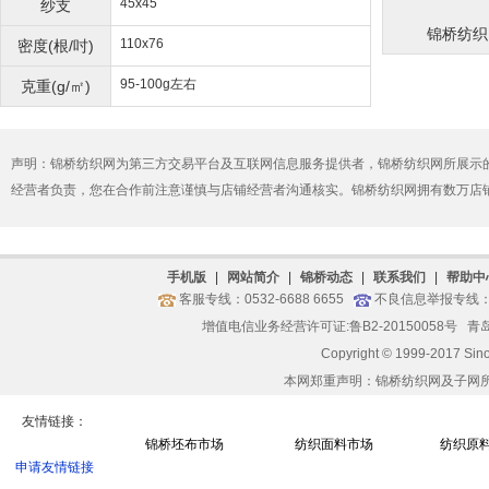
45x45
纱支
锦桥纺织网
110x76
密度(根/吋)
95-100g左右
克重(g/㎡)
声明：锦桥纺织网为第三方交易平台及互联网信息服务提供者，锦桥纺织网所展示
经营者负责，您在合作前注意谨慎与店铺经营者沟通核实。锦桥纺织网拥有数万店
手机版
|
网站简介
|
锦桥动态
|
联系我们
|
帮助中
客服专线：0532-6688 6655
不良信息举报专线：05
增值电信业务经营许可证:鲁B2-20150058号
青岛
Copyright © 1999-2017 Sin
本网郑重声明：锦桥纺织网及子网
友情链接：
锦桥坯布市场
纺织面料市场
纺织原
申请友情链接