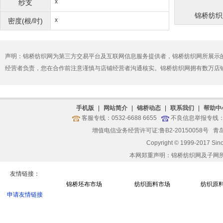
x
纱支
锦桥纺织网
x
密度(根/吋)
声明：锦桥纺织网为第三方交易平台及互联网信息服务提供者，锦桥纺织网所展示
经营者负责，您在合作前注意谨慎与店铺经营者沟通核实。锦桥纺织网拥有数万店
手机版
|
网站简介
|
锦桥动态
|
联系我们
|
帮助中
客服专线：0532-6688 6655
不良信息举报专线：05
增值电信业务经营许可证:鲁B2-20150058号
青岛
Copyright © 1999-2017 Sin
本网郑重声明：锦桥纺织网及子网
友情链接：
锦桥坯布市场
纺织面料市场
纺织原
申请友情链接