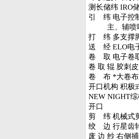
测长储纬 IR
引 纬 电子控
主、辅喷嘴，
打 纬 多支撑
送 经 ELO电
卷 取 电子卷取
卷 取 辊 胶
卷 布 *大卷布
开口机构 积极
NEW NIGH
开口
剪 纬 机械式
绞 边 行星齿
废 边 纱 右侧