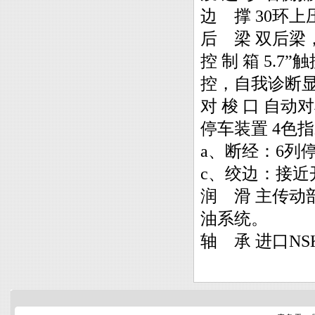
边 撑 30环
后 梁 双后梁
控 制 箱 5
控，自我诊断显
对 梭 口 自动
停车装置 4色
a、断经：6列
c、绞边：接近
润 滑 主传
油系统。
轴 承 进口NS