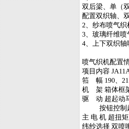
双后梁、单（
配置双织轴、
2、纱布喷气织
3、玻璃纤维喷
4、上下双织轴
喷气织机配置
项目内容 JA11
筘 幅 190、21
机 架 箱体框
驱 动 超起动
按钮控制起
主 电 机 超扭
纬纱选择 双喷