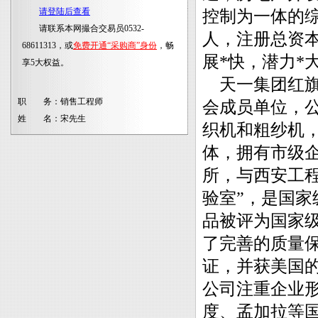
请登陆后查看
控制为一体的综
请联系本网撮合交易员0532-
人，注册总资本
68611313，或
免费开通“采购商”身份
，畅
展*快，潜力*
享5大权益。
天一集团红旗
职 务：
销售工程师
会成员单位，
姓 名：
宋先生
织机和粗纱机
体，拥有市级
所，与西安工
验室”，是国家
品被评为国家
了完善的质量保证
证，并获美国的
公司注重企业
度、孟加拉等