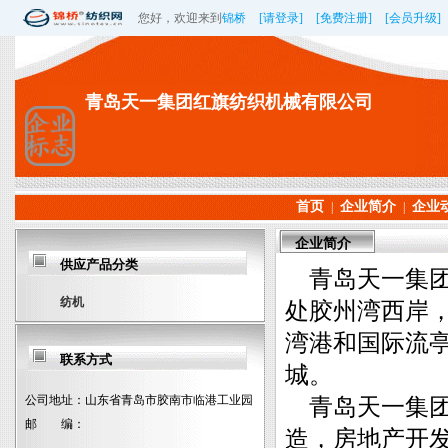
您好，欢迎来到
锦桥
[请登录]
[免费注册]
[会员升级]
青岛天一集团红旗纺织机械有限公司
首页
企业简介
企业
|
|
企业简介
供应产品分类
青岛天一集团
纺机
处胶州湾西岸
湾港和国际流
联系方式
城。
公司地址：
山东省青岛市胶南市临港工业园
青岛天一集团创
邮 编：
造，房地产开