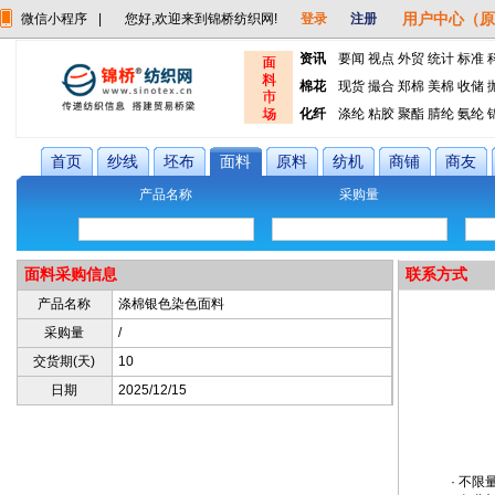
用户中心（原
微信小程序
|
您好,欢迎来到锦桥纺织网!
登录
注册
资讯
要闻
视点
外贸
统计
标准
棉花
现货
撮合
郑棉
美棉
收储
化纤
涤纶
粘胶
聚酯
腈纶
氨纶
首页
纱线
坯布
面料
原料
纺机
商铺
商友
产品名称
采购量
面料采购信息
联系方式
产品名称
涤棉银色染色面料
采购量
/
交货期(天)
10
日期
2025/12/15
· 不