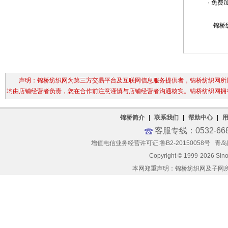
· 免
锦桥纺
声明：锦桥纺织网为第三方交易平台及互联网信息服务提供者，锦桥纺织网所展
均由店铺经营者负责，您在合作前注意谨慎与店铺经营者沟通核实。锦桥纺织网拥
锦桥简介
|
联系我们
|
帮助中心
|
客服专线：0532-66
增值电信业务经营许可证:鲁B2-20150058号
青岛网
Copyright © 1999-2026 Sin
本网郑重声明：锦桥纺织网及子网