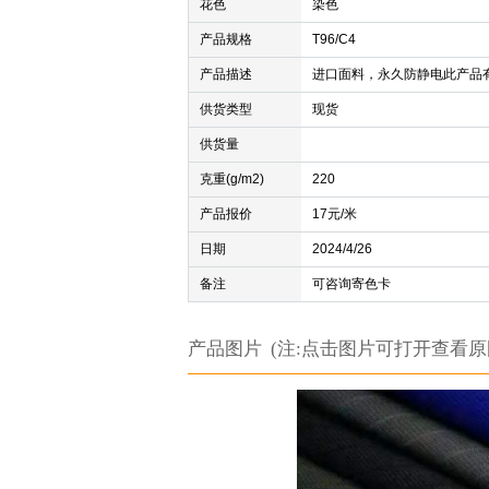
花色
染色
产品规格
T96/C4
产品描述
进口面料，永久防静电此产品
供货类型
现货
供货量
克重(g/m2)
220
产品报价
17元/米
日期
2024/4/26
备注
可咨询寄色卡
产品图片 (注:点击图片可打开查看原