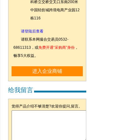
科桥立交桥交叉口东南200米
中国轻纺城跨境电商产业园12
栋116
请登陆后查看
请联系本网撮合交易员0532-
68611313，或
免费开通“采购商”身份
，
畅享5大权益。
进入企业商铺
给我留言
觉得产品介绍不够清楚?欢迎你提问,留言。