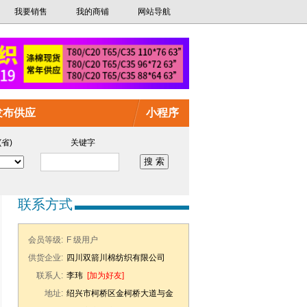
我要销售
我的商铺
网站导航
发布供应
小程序
(省)
关键字
联系方式
会员等级:
F 级用户
供货企业:
四川双箭川棉纺织有限公司
联系人:
李玮
[加为好友]
地址:
绍兴市柯桥区金柯桥大道与金