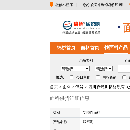
微信小程序
|
您好,欢迎来到锦桥纺织网!
找面料产品
锦桥首页
面料首页
产品类别
产
筛选:
今日主推
有报价的
首页
>
面料
>
供货
> 四川双箭川棉纺织有限
面料供货详细信息
类别
功能性面料
产品名称
双箭呢