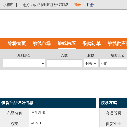
小程序
|
您好，欢迎来到锦桥纱线商城!
登录
注册
纱线供应
锦桥首页
纱线市场
采购订单
纱线供应
原料成分
支数
股数
成纱工艺
供货产品详细信息
联系方式
再生粘胶
产品名称
会员等级
40S /1
纱支
供货企业