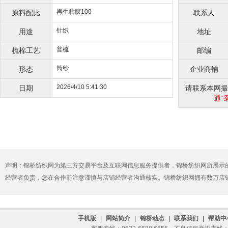
再生粘胶100
原料配比
联系人
针织
用途
地址
普梳
梳棉工艺
邮编
筒纱
形态
企业商铺
2026/4/10 5:41:30
日期
请联系本网撮合
通“
声明：锦桥纺织网为第三方交易平台及互联网信息服务提供者，锦桥纺织网所展示
经营者负责，您在合作前注意谨慎与店铺经营者沟通核实。锦桥纺织网拥有数万店
手机版
|
网站简介
|
锦桥动态
|
联系我们
|
帮助中