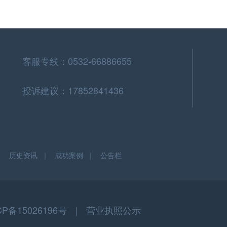
客服专线：0532-66886655
投诉建议：17852841436
｜
历史资讯
｜
成功案例
｜
公告栏
CP备15026196号 ｜
营业执照公示