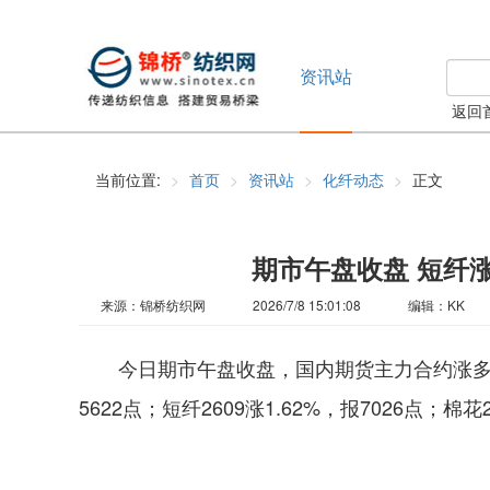
资讯站
返回
当前位置:
首页
资讯站
化纤动态
正文
期市午盘收盘 短纤涨1.
来源：锦桥纺织网
2026/7/8 15:01:08
编辑：KK
今日期市午盘收盘，国内期货主力合约涨多跌少。瓶
5622点；短纤2609涨1.62%，报7026点；棉花2